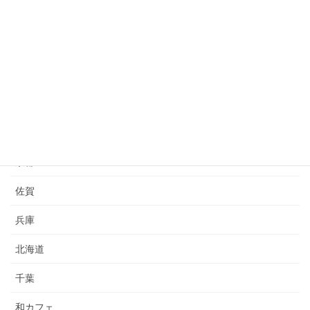
フットワークライフ
レストラン
フーディー
ローリングストック
三重
京都
佐賀
兵庫
北海道
千葉
和カフェ