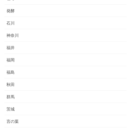
発酵
石川
神奈川
福井
福岡
福島
秋田
群馬
茨城
言の葉