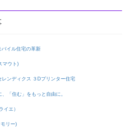
事
モバイル住宅の革新
スマウト)
。セレンディクス ３Dプリンター住宅
と簡単に、「住む」をもっと自由に。
ミライエ）
モリー)