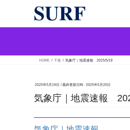
コ
ナ
ン
ビ
テ
ゲ
ン
ー
ツ
シ
へ
ョ
ス
ン
キ
に
ッ
移
HOME
千葉
気象庁｜地震速報 2025/5/19
プ
動
2025年5月19日
/ 最終更新日時 :
2025年5月20日
気象庁｜地震速報 2025
気象庁｜地震速報