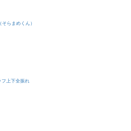
ム（そらまめくん）
ラフ上下全振れ