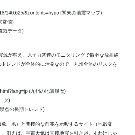
/36.418/140.625/&contents=hypo (関東の地震マップ)
の異常値)
ーの地磁気データ)
規模震源が増え、原子力関連のモニタリングで微弱な放射線
のトレンドが全体的に活発なので、九州全体のリスクを
index.html?lang=jp (九州の地震履歴)
データ)
html (太陽黒点の長期トレンド)
気象庁系）と間接的な前兆を示唆するサイト（地殻変
す。例えば、宇宙天気は直接地震を引き起こすわけじゃ