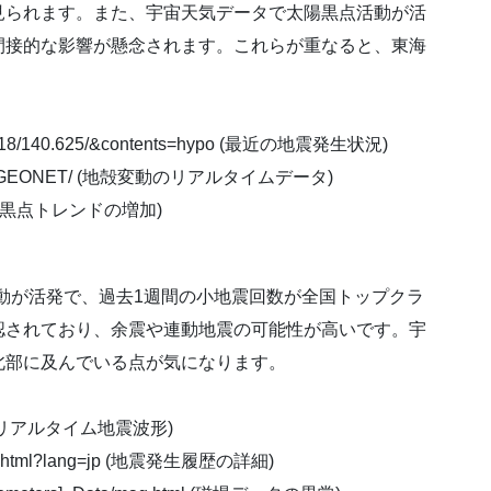
見られます。また、宇宙天気データで太陽黒点活動が活
間接的な影響が懸念されます。これらが重なると、東海
5/36.418/140.625/&contents=hypo (最近の地震発生状況)
REALTIME_GEONET/ (地殻変動のリアルタイムデータ)
html (太陽黒点トレンドの増加)
活動が活発で、過去1週間の小地震回数が全国トップクラ
認されており、余震や連動地震の可能性が高いです。宇
北部に及んでいる点が気になります。
強震モニタのリアルタイム地震波形)
/index.html?lang=jp (地震発生履歴の詳細)