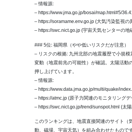
– 情報源:
– https://www.jma.go.jp/bosai/map.html#5
– https://soramame.env.go.jp (大気汚染監視
– https://swc.nict.go.jp (宇宙天気センタ
### 5位: 福岡県（やや低いリスクだが注意）
– リスクの根拠: 九州北部の地震履歴で小
変動（地震前兆の可能性）が確認。太陽活動
押し上げています。
– 情報源:
– https://www.data.jma.go.jp/multi/quake/
– https://atmc.jp (原子力関連のモニタリング
– https://swc.nict.go.jp/trend/sunspot.
このランキングは、地震直接関連のサイト（
動、磁場、宇宙天気）を組み合わせたもので