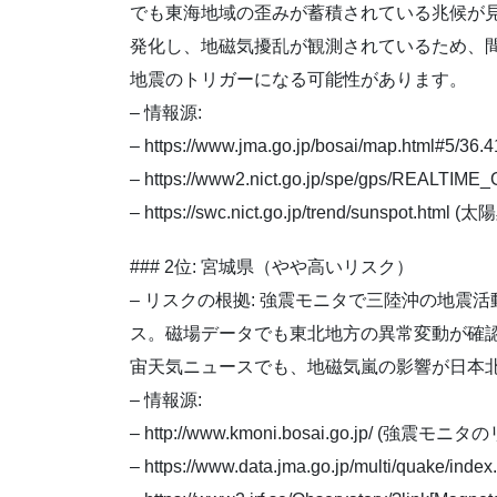
でも東海地域の歪みが蓄積されている兆候が
発化し、地磁気擾乱が観測されているため、
地震のトリガーになる可能性があります。
– 情報源:
– https://www.jma.go.jp/bosai/map.html#
– https://www2.nict.go.jp/spe/gps/
– https://swc.nict.go.jp/trend/sunspot.
### 2位: 宮城県（やや高いリスク）
– リスクの根拠: 強震モニタで三陸沖の地震
ス。磁場データでも東北地方の異常変動が確
宙天気ニュースでも、地磁気嵐の影響が日本
– 情報源:
– http://www.kmoni.bosai.go.jp/ (
– https://www.data.jma.go.jp/multi/quake