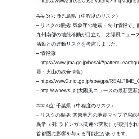
– https://www2.irf.se/Observatory/?link[
### 3位: 鹿児島県（中程度のリスク）
– リスクの根拠: 気象庁の地震・火山情報で
九州南部の地殻移動が目立ち、太陽風ニュー
活動との連動リスクを考慮しました。
– 情報源:
– https://www.jma.go.jp/bosai/#pattern=ear
震・火山の総合情報)
– https://www2.nict.go.jp/spe/gps/R
– http://swnews.jp (太陽風ニュースの最新更新
### 4位: 千葉県（中程度のリスク）
– リスクの根拠: 関東地方の地震マップで
異常（例: ラドンガス関連の変動）が観測さ
首都圏に影響を与える可能性があります。