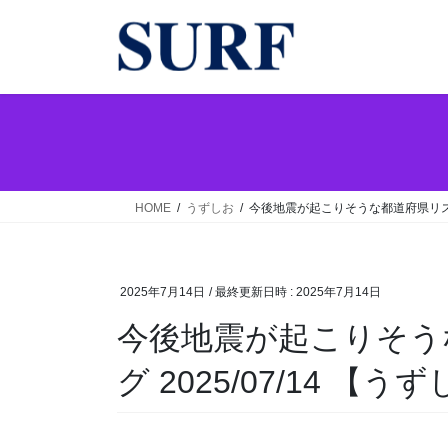
コ
ナ
ン
ビ
テ
ゲ
ン
ー
ツ
シ
へ
ョ
ス
ン
キ
に
ッ
移
HOME
うずしお
今後地震が起こりそうな都道府県リスクラ
プ
動
2025年7月14日
/ 最終更新日時 :
2025年7月14日
今後地震が起こりそう
グ 2025/07/14 【う