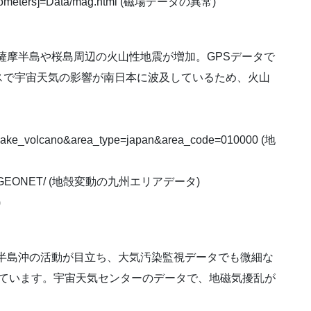
Magnetometers]=Data/mag.html (磁場データの異常)
、薩摩半島や桜島周辺の火山性地震が増加。GPSデータで
スで宇宙天気の影響が南日本に波及しているため、火山
thquake_volcano&area_type=japan&area_code=010000 (地
EALTIME_GEONET/ (地殻変動の九州エリアデータ)
)
房総半島沖の活動が目立ち、大気汚染監視データでも微細な
れています。宇宙天気センターのデータで、地磁気擾乱が