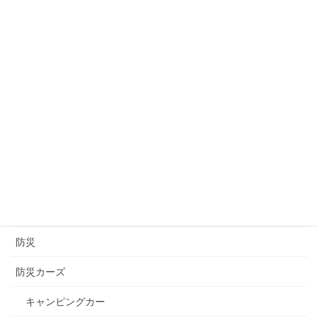
秋田
群馬
茨城
言の葉
道の駅
醸造
長崎
長野
防災
防災カーズ
キャンピングカー