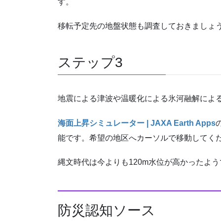
す。
移転予定先の地盤状態も調査しておきましょ
ステップ3
地震による津波や温暖化による氷河融解によ
海面上昇シミュレーター | JAXA Earth Apps
能です。希望の地区へカーソルで移動してく
縄文時代は今よりも120m水位が高かったよう
防災認知ソース