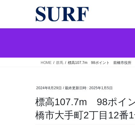
コ
ナ
ン
ビ
テ
ゲ
ン
ー
ツ
シ
へ
ョ
ス
ン
キ
に
ッ
移
HOME
群馬
標高107.7m 98ポイント 前橋市役所
プ
動
2024年8月29日
/ 最終更新日時 :
2025年1月5日
標高107.7m 98
橋市大手町2丁目12番