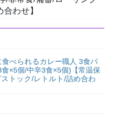
め合わせ】
食べられるカレー職人 3食パ
3食×5個/中辛3食×5個)【常温保
グストック/レトルト/詰め合わ