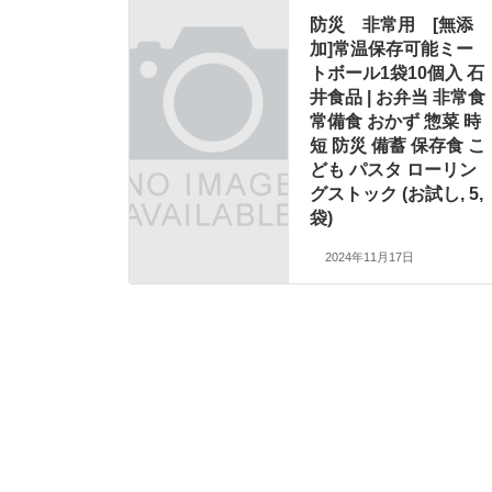
防災 非常用 [無添
加]常温保存可能ミー
トボール1袋10個入 石
井食品 | お弁当 非常食
常備食 おかず 惣菜 時
短 防災 備蓄 保存食 こ
ども パスタ ローリン
グストック (お試し, 5,
袋)
2024年11月17日