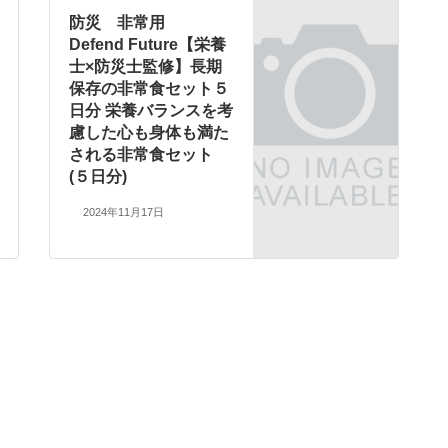
防災 非常用
Defend Future【栄養
士×防災士監修】長期
保存の非常食セット５
日分 栄養バランスを考
慮した心も身体も満た
される非常食セット
(５日分)
2024年11月17日