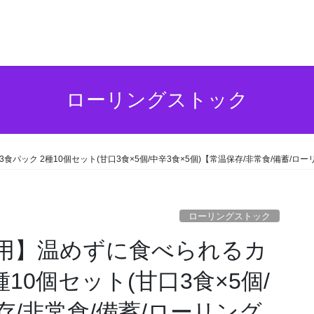
ローリングストック
ック 2種10個セット(甘口3食×5個/中辛3食×5個)【常温保存/非常食/備蓄/ロ
ローリングストック
用】温めずに食べられるカ
種10個セット(甘口3食×5個/
存/非常食/備蓄/ローリング