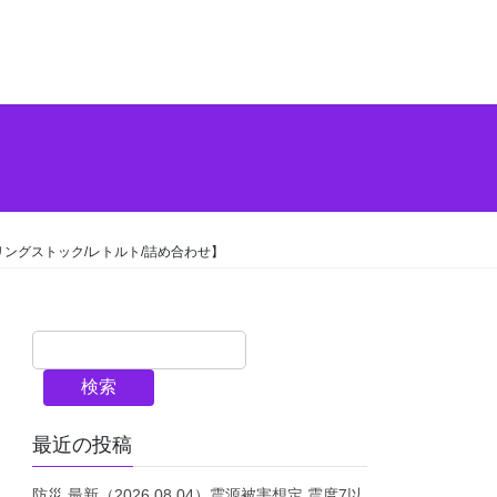
ーリングストック/レトルト/詰め合わせ】
検索
最近の投稿
防災 最新（2026.08.04）震源被害想定 震度7以