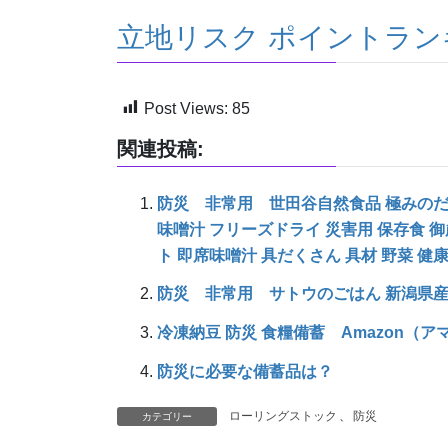
立地リスク ポイントラン
Post Views:
85
関連投稿:
防災 非常用 世田谷自然食品 極みのだし 
味噌汁 フリーズドライ 災害用 保存食 御
ト 即席味噌汁 具だくさん 具材 野菜 健康
防災 非常用 サトウのごはん 新潟県産コシ
冷凍納豆 防災 食糧備蓄 Amazon（アマ
防災に必要な備蓄品は？
ローリングストック
、
防災
カテゴリー