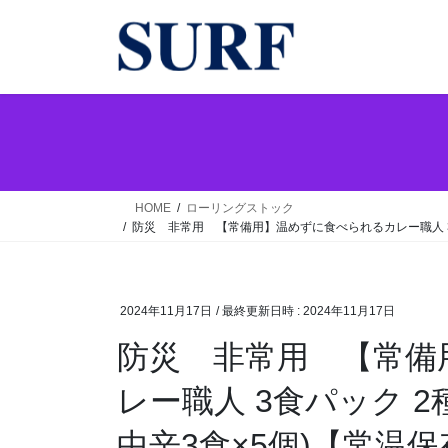
コ
ナ
ン
ビ
テ
ゲ
ン
ー
ツ
シ
へ
ョ
ス
ン
キ
に
ッ
移
HOME
ローリングストック
プ
動
防災 非常用 【常備用】温めずに食べられるカレー職人 3食パ
2024年11月17日
/ 最終更新日時 :
2024年11月17日
防災 非常用 【常備
レー職人 3食パック 2
中辛3食×5個)【常温保