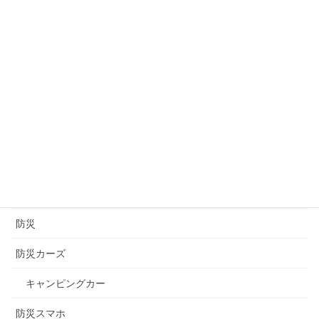
群馬
茨城
言の葉
道の駅
醸造
長崎
長野
防災
防災カーズ
キャンピングカー
防災スマホ